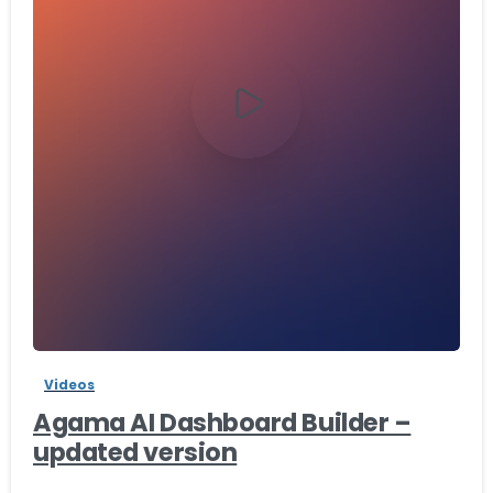
-
Videos
Agama AI Dashboard Builder –
updated version