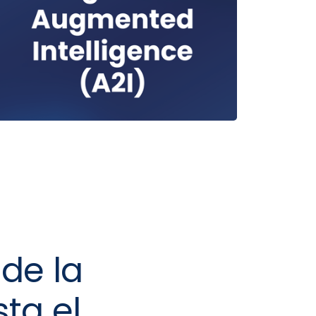
sde la
sta el