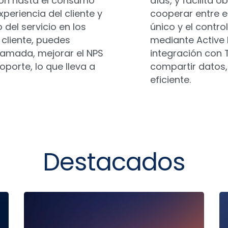
ción hasta el consumo
días, y facilita o
experiencia del cliente y
cooperar entre eq
 del servicio en los
único y el contr
 cliente, puedes
mediante Active D
llamada, mejorar el NPS
integración con 
oporte, lo que lleva a
compartir datos, 
eficiente.
Destacados