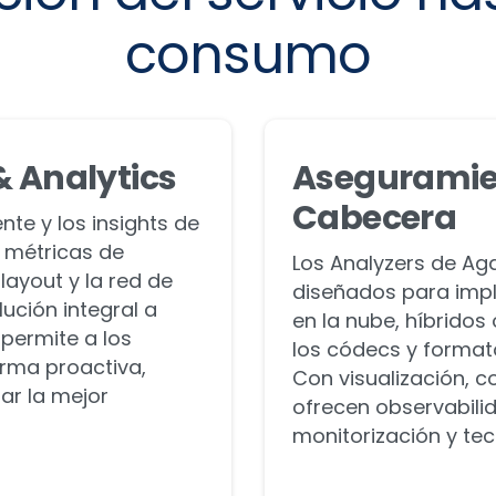
consumo
& Analytics
Aseguramien
Cabecera
nte y los insights de
 métricas de
Los Analyzers de A
layout y la red de
diseñados para imp
ución integral a
en la nube, híbridos
 permite a los
los códecs y forma
rma proactiva,
Con visualización, c
zar la mejor
ofrecen observabili
monitorización y tec