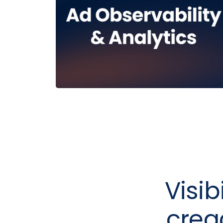
Visib
creac