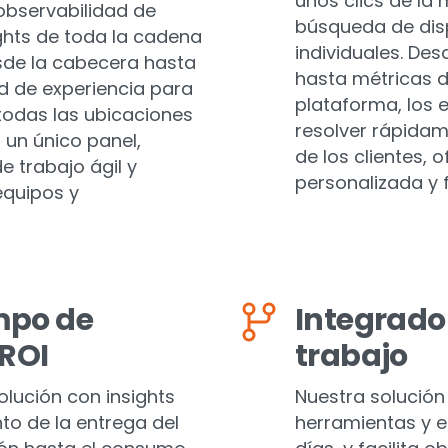
unos clics de la 
observabilidad de
búsqueda de disp
ghts de toda la cadena
individuales. Des
sde la cabecera hasta
hasta métricas d
dad de experiencia para
plataforma, los 
 todas las ubicaciones
resolver rápida
 un único panel,
de los clientes, 
 trabajo ágil y
personalizada y f
equipos y
mpo de
Integrado 
 ROI
trabajo
olución con insights
Nuestra solución 
to de la entrega del
herramientas y e