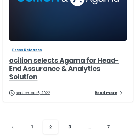
-
Press Releases
ocilion selects Agama for Head-
End Assurance & Analytics
Solution
septiembre 6, 2022
Read more
1
2
3
…
7