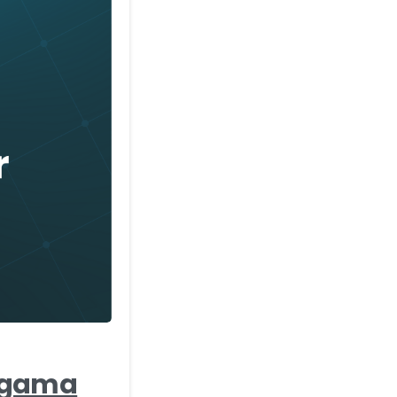
-
 Agama