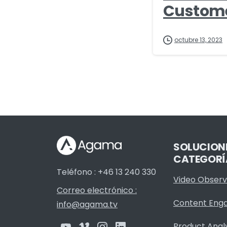
Custome
octubre 13, 2023
SOLUCION
CATEGORÍ
Teléfono : +46 13 240 330
Video Observa
Correo electrónico :
Content Eng
info@agama.tv
Product Anal