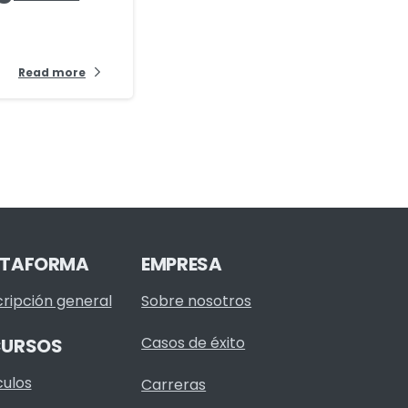
Read more
ATAFORMA
EMPRESA
ripción general
Sobre nosotros
Casos de éxito
CURSOS
culos
Carreras