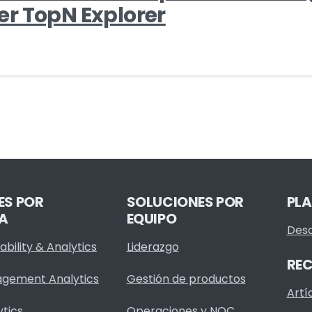
r TopN Explorer
ES POR
SOLUCIONES POR
PL
A
EQUIPO
Desc
bility & Analytics
Liderazgo
RE
agement Analytics
Gestión de productos
Artí
ytics
Operaciones y NOC