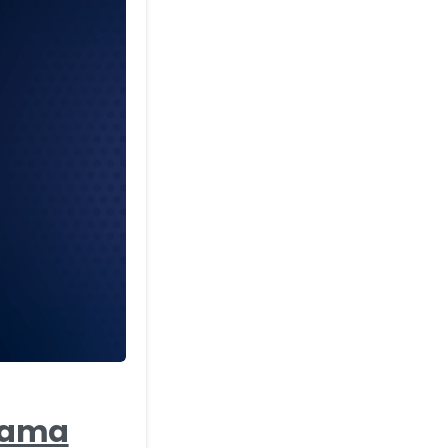
-
Agama