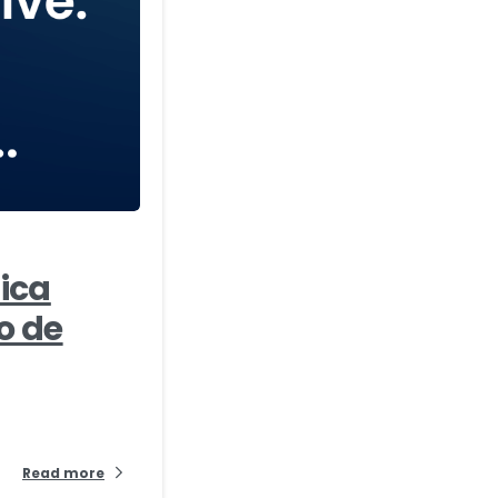
-
tica
o de
Read more