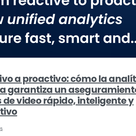
ivo a proactivo: cómo la analí
da garantiza un aseguramient
s de video rápido, inteligente y
tivo
25