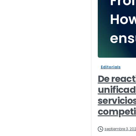
Editorials
De react
unifica
servicio
competi
septiembre 3, 20