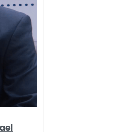
-
ael