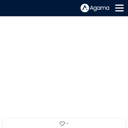
Unifica, simplifica y comprende tus
datos: cómo la consolidación puede
agilizar y potenciar tus servicios de
video
-