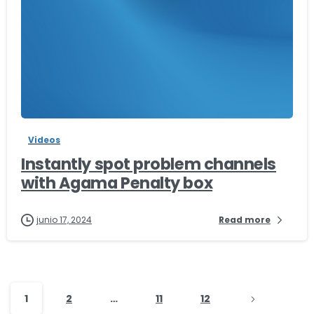
-
Videos
Instantly spot problem channels
with Agama Penalty box
junio 17, 2024
Read more
1
2
…
11
12