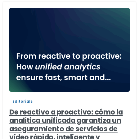
-
Editorials
De reactivo a proactivo: cómo la
analítica unificada garantiza un
aseguramiento de servicios de
video rápido, inteligente y